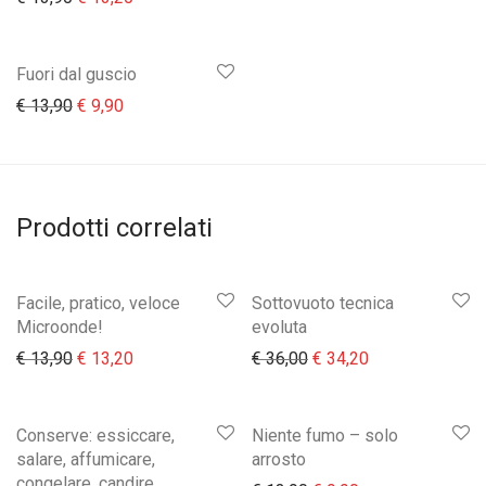
Fuori dal guscio
Il prezzo originale era: € 13,90.
Il prezzo attuale è: € 9,90.
€
13,90
€
9,90
Prodotti correlati
Facile, pratico, veloce
Sottovuoto tecnica
Microonde!
evoluta
Il prezzo originale era: € 13,90.
Il prezzo attuale è: € 13,20.
Il prezzo originale era:
Il prezzo attual
€
13,90
€
13,20
€
36,00
€
34,20
Conserve: essiccare,
Niente fumo – solo
salare, affumicare,
arrosto
congelare, candire,