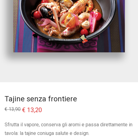
Tajine senza frontiere
Il
Il
€
13,90
€
13,20
prezzo
prezzo
originale
attuale
era:
è:
Sfrutta il vapore, conserva gli aromi e passa direttamente in
€ 13,90.
€ 13,20.
tavola: la tajine coniuga salute e design.