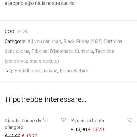
a proprio agio nella nostra cucina.
COD:
2274
Categorie:
All you can read
,
Black Friday 2025
,
Cartolina
dalla cucina
,
Edizioni Bibliotheca Culinaria
,
Tecniche
(conservazione e cottura)
Tag:
Bibliotheca Culinaria
,
Bruno Barbieri
Ti potrebbe interessare…
Cipolle: buone da far
Ripieni di bontà
piangere
Il prezzo originale era:
Il prezzo attual
€
13,90
€
13,20
Il prezzo originale era: € 13,90.
Il prezzo attuale è: € 13,20.
€
13,90
€
13,20