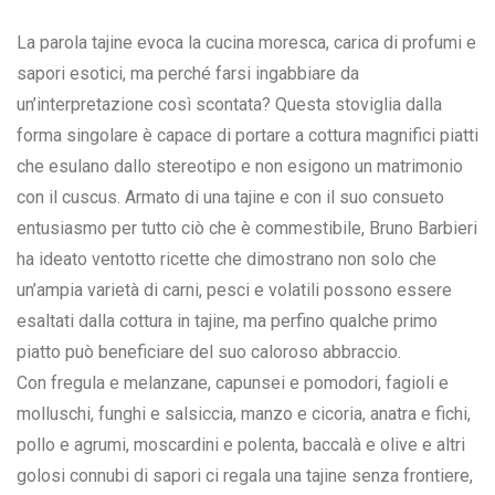
La parola tajine evoca la cucina moresca, carica di profumi e
sapori esotici, ma perché farsi ingabbiare da
un’interpretazione così scontata? Questa stoviglia dalla
forma singolare è capace di portare a cottura magnifici piatti
che esulano dallo stereotipo e non esigono un matrimonio
con il cuscus. Armato di una tajine e con il suo consueto
entusiasmo per tutto ciò che è commestibile, Bruno Barbieri
ha ideato ventotto ricette che dimostrano non solo che
un’ampia varietà di carni, pesci e volatili possono essere
esaltati dalla cottura in tajine, ma perfino qualche primo
piatto può beneficiare del suo caloroso abbraccio.
Con fregula e melanzane, capunsei e pomodori, fagioli e
molluschi, funghi e salsiccia, manzo e cicoria, anatra e fichi,
pollo e agrumi, moscardini e polenta, baccalà e olive e altri
golosi connubi di sapori ci regala una tajine senza frontiere,