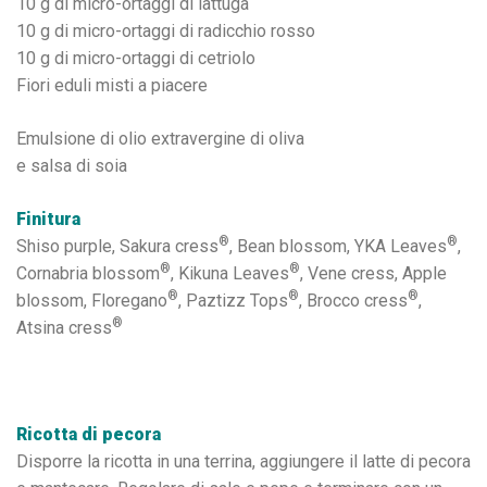
10 g di micro-ortaggi di lattuga
10 g di micro-ortaggi di radicchio rosso
10 g di micro-ortaggi di cetriolo
Fiori eduli misti a piacere
Emulsione di olio extravergine di oliva
e salsa di soia
Finitura
®
®
Shiso purple, Sakura cress
, Bean blossom, YKA Leaves
,
®
®
Cornabria blossom
, Kikuna Leaves
, Vene cress, Apple
®
®
®
blossom, Floregano
, Paztizz Tops
, Brocco cress
,
®
Atsina cress
Ricotta di pecora
Disporre la ricotta in una terrina, aggiungere il latte di pecora