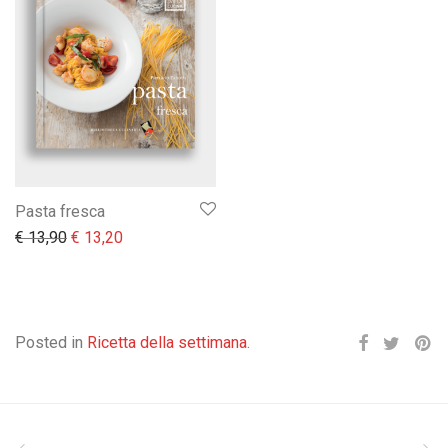
Pasta fresca
Il prezzo originale era: € 13,90.
Il prezzo attuale è: € 13,20.
€
13,90
€
13,20
Posted in
Ricetta della settimana
.